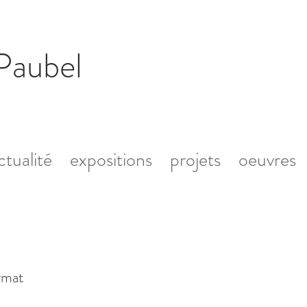
Paubel
ctualité
expositions
projets
oeuvres
rmat