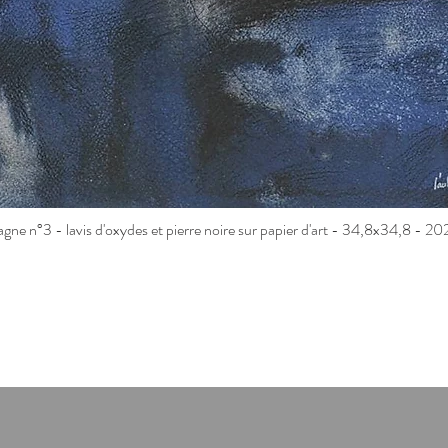
gne n°3 - lavis d'oxydes et pierre noire sur papier d'art - 34,8x34,8 - 20