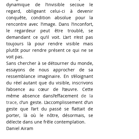
dynamique de l’invisible secoue le 
regard, obligeant celui-ci
à
devenir 
conquête, condition absolue pour la 
rencontre avec l’image. Dans l’inconfort, 
le regardeur peut
être troublé, se 
demandant ce qu’il voit. L’art n’est pas 
toujours là
pour rendre visible mais 
plutôt pour rendre présent ce qui ne se 
voit pas.
Sans chercher
à
se détourner du monde, 
essayons de nous approcher de sa 
ressemblance imaginaire. En s’éloignant 
du réel autant que du visible, inscrivons 
l’absence au cœur de l’œuvre. Cette 
même absence dansl’effacement
de la 
trace, d
’un geste. L’accomplissement d’un 
geste que l’art du passé
se flattait de 
porter, là
où
le nôtre, désormais, se 
délecte dans une frêle contemplation.  
Daniel Airam